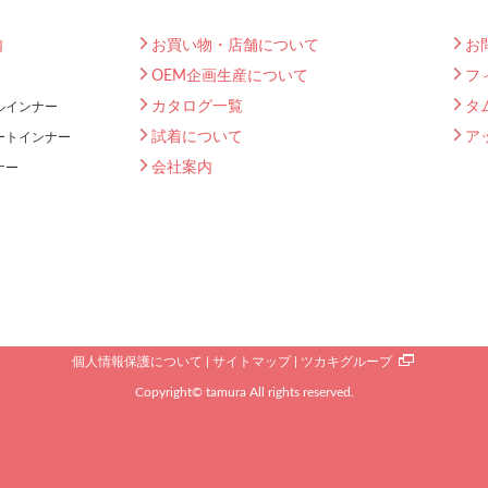
内
お買い物・店舗について
お
OEM企画生産について
フ
カタログ一覧
タ
ルインナー
試着について
ア
ートインナー
会社案内
ナー
個人情報保護について
サイトマップ
ツカキグループ
Copyright© tamura All rights reserved.