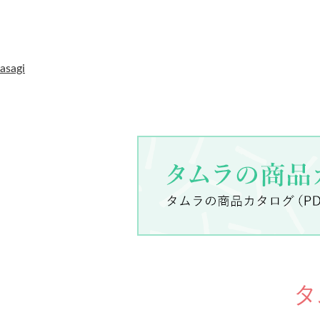
asagi
タ